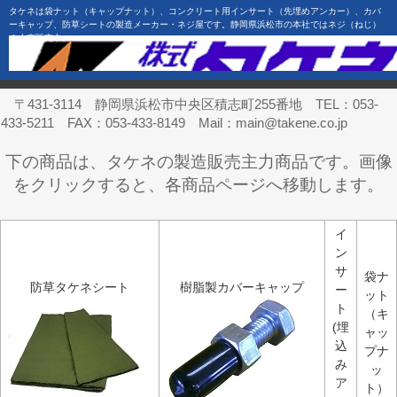
タケネは袋ナット（キャップナット）、コンクリート用インサート（先埋めアンカー）、カバ
ーキャップ、防草シートの製造メーカー・ネジ屋です。静岡県浜松市の本社ではネジ（ねじ）
の小売販売中。
〒431-3114 静岡県浜松市中央区積志町255番地 TEL：053-
433-5211 FAX：053-433-8149 Mail：main@takene.co.jp
下の商品は、タケネの製造販売主力商品です。画像
をクリックすると、各商品ページへ移動します。
イ
ン
サ
袋ナ
防草タケネシート
樹脂製カバーキャップ
ー
ット
ト
（キ
(埋
ャッ
込
プナ
み
ッ
ア
ト）