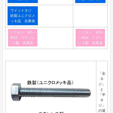
ウイットネジ
鉄製ユニクロメ
ッキ品 在庫表
ミリネジ M3～
ミリネジ M18
M16 ステンレ
～M24 ステン
ス製 在庫表
レス製 在庫表
「全
ネ
ジ」
と
「半
ネ
ジ」
の違