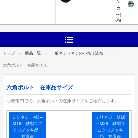
ン
カ
ー)
トップ
›
商品一覧
›
一般ネジ（ネジの小売り販売）
›
六角ボルト 在庫サイズ
六角ボルト 在庫品サイズ
小売部門での、六角ボルトの在庫サイズをご紹介します。
ミリネジ M3～
ミリネジ M18
M16 鉄製ユニ
～M36 鉄製ユ
クロメッキ品
ニクロメッキ
在庫表
品 在庫表