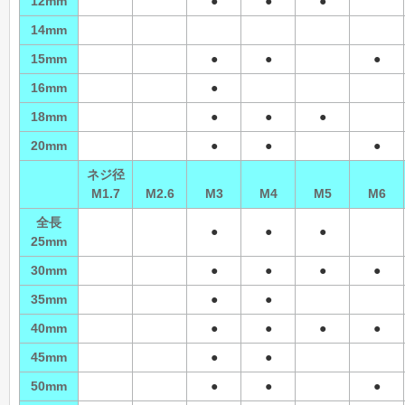
12mm
●
●
●
14mm
15mm
●
●
●
16mm
●
18mm
●
●
●
20mm
●
●
●
ネジ径
M1.7
M2.6
M3
M4
M5
M6
全長
●
●
●
25mm
30mm
●
●
●
●
35mm
●
●
40mm
●
●
●
●
45mm
●
●
50mm
●
●
●