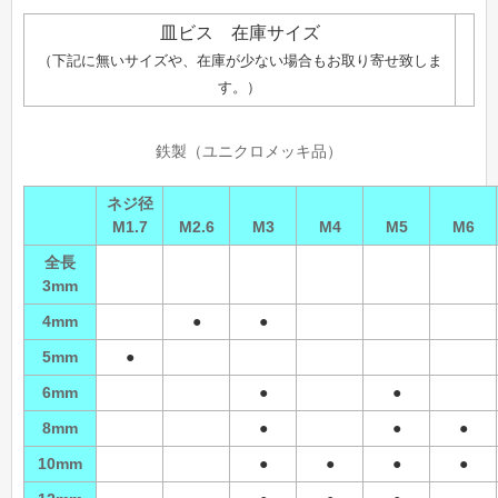
皿ビス 在庫サイズ
（下記に無いサイズや、在庫が少ない場合もお取り寄せ致しま
す。）
鉄製（ユニクロメッキ品）
ネジ径
M1.7
M2.6
M3
M4
M5
M6
全長
3mm
4mm
●
●
5mm
●
6mm
●
●
8mm
●
●
●
10mm
●
●
●
●