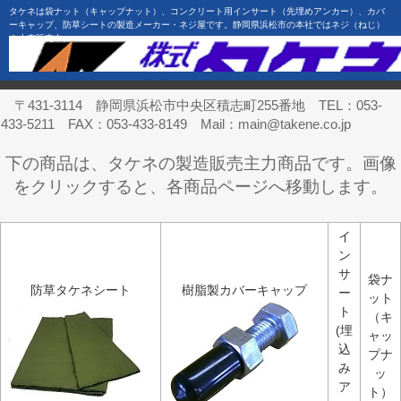
タケネは袋ナット（キャップナット）、コンクリート用インサート（先埋めアンカー）、カバ
ーキャップ、防草シートの製造メーカー・ネジ屋です。静岡県浜松市の本社ではネジ（ねじ）
の小売販売中。
〒431-3114 静岡県浜松市中央区積志町255番地 TEL：053-
433-5211 FAX：053-433-8149 Mail：main@takene.co.jp
下の商品は、タケネの製造販売主力商品です。画像
をクリックすると、各商品ページへ移動します。
イ
ン
サ
袋ナ
防草タケネシート
樹脂製カバーキャップ
ー
ット
ト
（キ
(埋
ャッ
込
プナ
み
ッ
ア
ト）